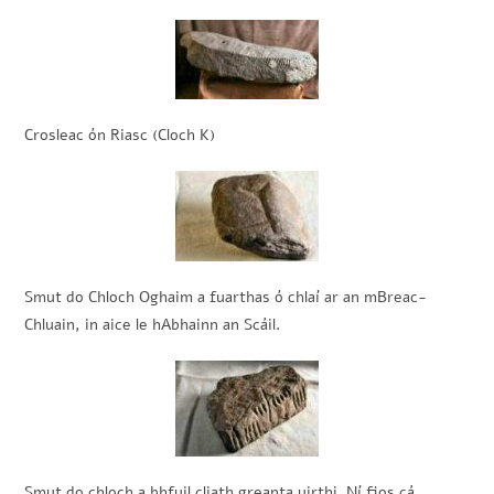
Crosleac ón Riasc (Cloch K)
Smut do Chloch Oghaim a fuarthas ó chlaí ar an mBreac-
Chluain, in aice le hAbhainn an Scáil.
Smut do chloch a bhfuil cliath greanta uirthi. Ní fios cá