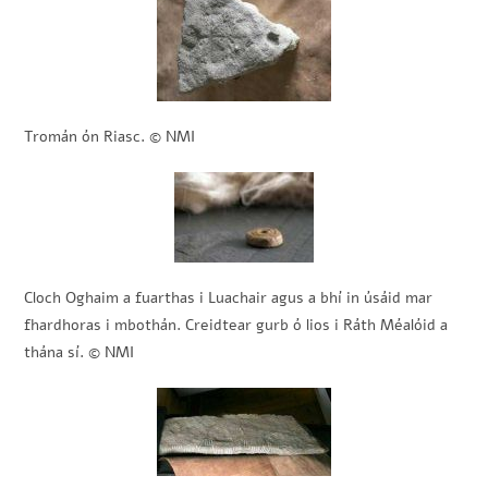
Tromán ón Riasc. © NMI
Cloch Oghaim a fuarthas i Luachair agus a bhí in úsáid mar
fhardhoras i mbothán. Creidtear gurb ó lios i Ráth Méalóid a
thána sí. © NMI