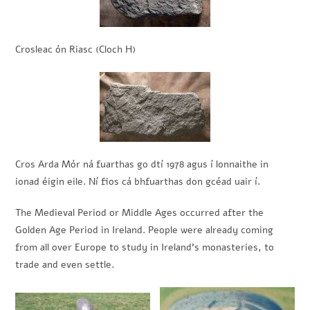
Crosleac ón Riasc (Cloch H)
Cros Arda Mór ná fuarthas go dtí 1978 agus í lonnaithe in
ionad éigin eile. Ní fios cá bhfuarthas don gcéad uair í.
The Medieval Period or Middle Ages occurred after the
Golden Age Period in Ireland. People were already coming
from all over Europe to study in Ireland’s monasteries, to
trade and even settle.