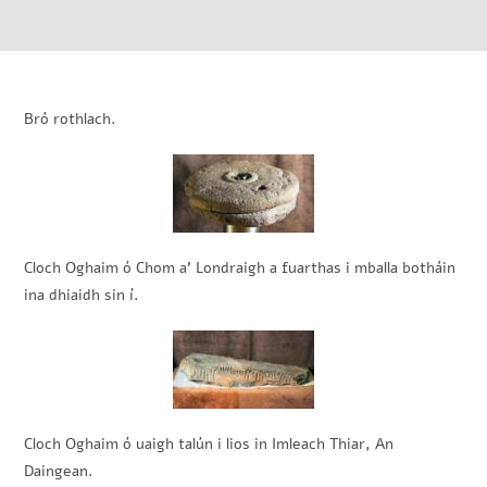
Bró rothlach.
Cloch Oghaim ó Chom a’ Londraigh a fuarthas i mballa botháin
ina dhiaidh sin í.
Cloch Oghaim ó uaigh talún i lios in Imleach Thiar, An
Daingean.