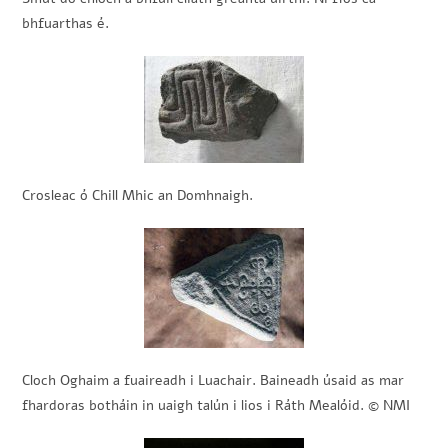
bhfuarthas é.
Crosleac ó Chill Mhic an Domhnaigh.
Cloch Oghaim a fuaireadh i Luachair. Baineadh úsaid as mar
fhardoras botháin in uaigh talún i lios i Ráth Mealóid. © NMI