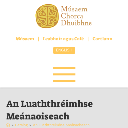
Músaem
|
Leabhair agus Café
|
Cartlann
ENGLISH
An Luaththréimhse
Meánaoiseach
>
Catalog
>
An Luaththréimhse Meánaoiseach