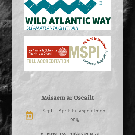
Músaem ar Oscailt
Sept - April: by appointment
only
The museum currently opens by