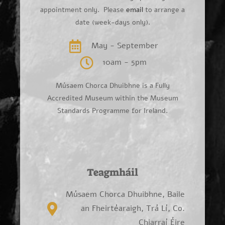
appointment only. Please
email
to arrange a
date (week-days only).
May - September
10am - 5pm
Músaem Chorca Dhuibhne is a Fully
Accredited Museum within the Museum
Standards Programme for Ireland.
Teagmháil
Músaem Chorca Dhuibhne, Baile
an Fheirtéaraigh, Trá Lí, Co.
Chiarraí Éire