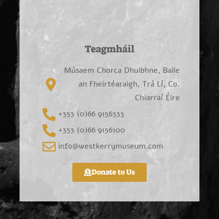
Teagmháil
Músaem Chorca Dhuibhne, Baile
an Fheirtéaraigh, Trá Lí, Co.
Chiarraí Éire
+353 (0)66 9156333
+353 (0)66 9156100
info@westkerrymuseum.com
Donate to Us