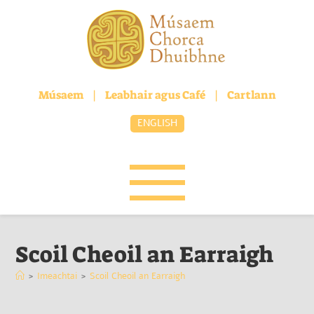
Músaem
|
Leabhair agus Café
|
Cartlann
ENGLISH
Scoil Cheoil an Earraigh
>
Imeachtai
>
Scoil Cheoil an Earraigh