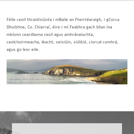
Féile ceoil thraidisiúnta i mBaile an Fheirtéaraigh, i gCorca
Dhuibhne, Co. Chiarraí, éire i mí Feabhra gach blian ina
mbíonn ceardlanna ceoil agus amhránaiochta,
ceolchoirmeacha, léacht, seisiúin, siúlóid, ciorcal comhrá,
agus go leor eile.