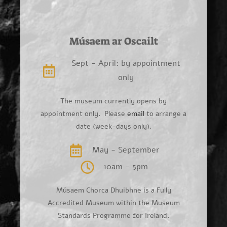
Músaem ar Oscailt
Sept - April: by appointment
only
The museum currently opens by
appointment only. Please
email
to arrange a
date (week-days only).
May - September
10am - 5pm
Músaem Chorca Dhuibhne is a Fully
Accredited Museum within the Museum
Standards Programme for Ireland.